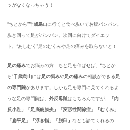
ツがなくなっちゃう！
“ちとから”
千歳烏山
に行くと食べ歩いてお腹パンパン。
歩き回って足がパンパン。次回に向けてダイエッ
ト。“あしむく”
足のむくみや足の痛みを取らないと！
足の痛み
でお悩みの方！ちと足を伸ばせば、“ちとか
ら”
千歳烏山
には
足の悩み
や
足の痛み
の相談ができる
足
の専門院
があります。しかも足を専門に見てくれるよ
うな
足の専門院は、
外反母趾
はもちろんですが、
「内
反小趾」「足底筋膜炎」「変形性関節症」「むくみ」
「扁平足」「浮き指」「脱臼」
なども診てくれるの