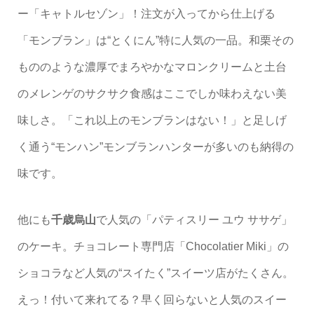
ー「キャトルセゾン」！注文が入ってから仕上げる
「モンブラン」は“とくにん”特に人気の一品。和栗その
もののような濃厚でまろやかなマロンクリームと土台
のメレンゲのサクサク食感はここでしか味わえない美
味しさ。「これ以上のモンブランはない！」と足しげ
く通う“モンハン”モンブランハンターが多いのも納得の
味です。
他にも
千歳烏山
で人気の「パティスリー ユウ ササゲ」
のケーキ。チョコレート専門店「Chocolatier Miki」の
ショコラなど人気の“スイたく”スイーツ店がたくさん。
えっ！付いて来れてる？早く回らないと人気のスイー