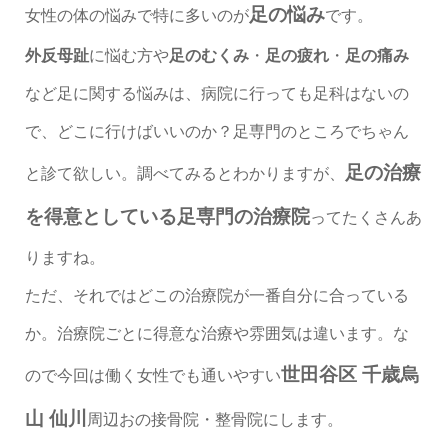
足の悩み
女性の体の悩みで特に多いのが
です。
外反母趾
に悩む方や
足のむくみ
・
足の疲れ
・
足の痛み
など足に関する悩みは、病院に行っても足科はないの
で、どこに行けばいいのか？足専門のところでちゃん
足の治療
と診て欲しい。調べてみるとわかりますが、
を得意としている足専門の治療院
ってたくさんあ
りますね。
ただ、それではどこの治療院が一番自分に合っている
か。治療院ごとに得意な治療や雰囲気は違います。な
世田谷区 千歳烏
ので今回は働く女性でも通いやすい
山 仙川
周辺おの接骨院・整骨院にします。