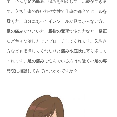
で、色んな
足の痛み
、悩みを相談して、治療ができま
す。立ち仕事の多い方や女性で仕事の都合で
ヒールを
履く
方、自分にあった
インソール
が見つからない方、
足の痛み
がひどい方、
親指の変形
で悩む方など、
矯正
など色々な治し方でアプローチしてくれます。又歩き
方なども指導してくれたりと
痛みや症状
に寄り添って
くれます。
足の痛み
で悩んでいる方はお近くの
足の専
門院
に相談してみてはいかかですか？