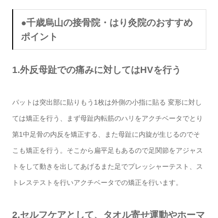
●千歳烏山の接骨院・はり灸院のおすすめ
ポイント
1.外反母趾での痛みに対してはHVを行う
パットは突出部に貼りもう1枚は外側の小指に貼る 変形に対し
ては矯正を行う、まず母趾内転筋のハリをアクチベータでとり
第1中足骨の内反を矯正する、また母趾に内旋が生じるのでそ
こも矯正を行う。そこから扁平足もあるので足関節をアジャス
トをして動きを出してあげるまた足でプレッシャーテスト、ス
トレステストを行いアクチベータでの矯正を行います。
2.セルフケアとして、タオル寄せ運動やホーマ