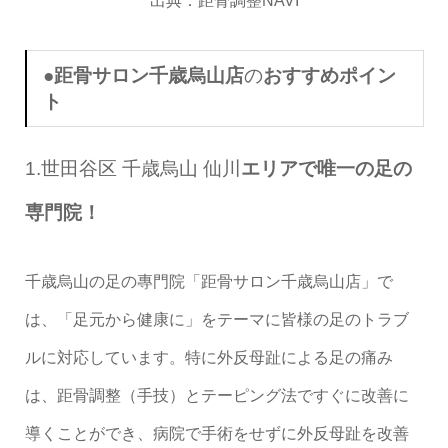
出典：
距骨調整NAVI
●距骨サロン千歳烏山店
の
おすすめポイン
ト
1.世田谷区 千歳烏山 仙川
エリアで唯一の足の
専門院！
千歳烏山の足の專門院「距骨サロン千歳烏山店」で
は、「足元から健康に」をテーマに皆様の足のトラブ
ルに対応しています。特に外反母趾による足の痛み
は、距骨調整（手技）とテーピング法ですぐに改善に
導くことができ、病院で手術をせずに外反母趾を改善