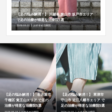
【足の悩み解消！】 川越市 狭山市 坂戸市エリア
で足の治療が得意な治療院5選
2026.03.31
おすすめ治療院
【足の悩み解消！】 名古屋市
【足の悩み解消！】 草津市
千種区 覚王山エリア で足の
守山市 近江八幡市エリア で
治療が得意な治療院5選
足の治療が得意な治療院5選
2026.05.19
おすすめ治療院
2026.04.01
おすすめ治療院