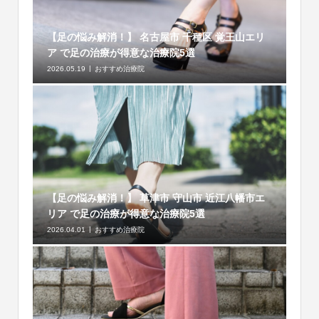
【足の悩み解消！】 名古屋市 千種区 覚王山エリ
ア で足の治療が得意な治療院5選
2026.05.19
おすすめ治療院
【足の悩み解消！】 草津市 守山市 近江八幡市エ
リア で足の治療が得意な治療院5選
2026.04.01
おすすめ治療院