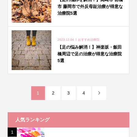
市 藤岡市で外反母趾治療が得意な
治療院5選
2023.12.04
おすすめ治療院
【足の悩み解消！】神楽坂・飯田
橋周辺で足の治療が得意な治療院
5選
1
2
3
4

人気ランキング
1