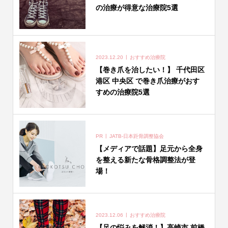
の治療が得意な治療院5選
2023.12.20
おすすめ治療院
【巻き爪を治したい！】 千代田区
港区 中央区 で巻き爪治療がおす
すめの治療院5選
PR
JATB-日本距骨調整協会
【メディアで話題】足元から全身
を整える新たな骨格調整法が登
場！
2023.12.06
おすすめ治療院
【足の悩みを解消！】高崎市 前橋