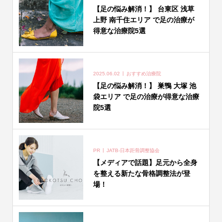
【足の悩み解消！】 台東区 浅草
上野 南千住エリア で足の治療が
得意な治療院5選
2025.06.02
おすすめ治療院
【足の悩み解消！】 巣鴨 大塚 池
袋エリア で足の治療が得意な治療
院5選
PR
JATB-日本距骨調整協会
【メディアで話題】足元から全身
を整える新たな骨格調整法が登
場！