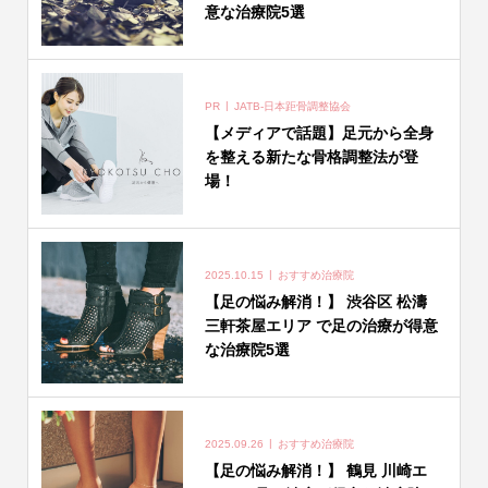
意な治療院5選
PR
JATB-日本距骨調整協会
【メディアで話題】足元から全身
を整える新たな骨格調整法が登
場！
2025.10.15
おすすめ治療院
【足の悩み解消！】 渋谷区 松濤
三軒茶屋エリア で足の治療が得意
な治療院5選
2025.09.26
おすすめ治療院
【足の悩み解消！】 鶴見 川崎エ