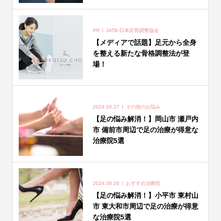
PR
JATB-日本距骨調整協会
【メディアで話題】足元から全身
を整える新たな骨格調整法が登
場！
2024.08.27
その他のお悩み
【足の悩み解消！】岡山市 瀬戸内
市 備前市周辺で足の治療が得意な
治療院5選
2024.08.26
おすすめ治療院
【足の悩み解消！】小平市 東村山
市 東大和市周辺で足の治療が得意
な治療院5選