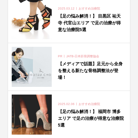
2025.03.12
おすすめ治療院
【足の悩み解消！】 目黒区 祐天
寺 代官山エリア で足の治療が得
意な治療院5選
PR
JATB-日本距骨調整協会
【メディアで話題】足元から全身
を整える新たな骨格調整法が登
場！
2025.02.06
おすすめ治療院
【足の悩み解消！】 福岡市 博多
エリア で足の治療が得意な治療院
5選